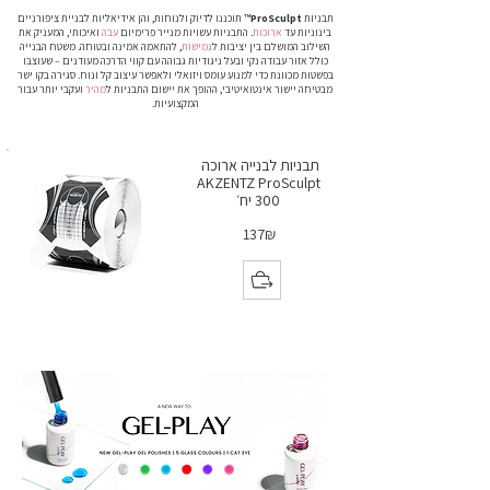
תבניות
ProSculpt
™ תוכננו לדיוק ולנוחות, והן אידיאליות לבניית ציפורניים
בינוניות עד
ארוכות
. התבניות עשויות מנייר פרימיום
עבה
ואיכותי, המעניק את
השילוב המושלם בין יציבות ל
גמישות
, להתאמה אמינה ובטוחה. משטח הבנייה
כולל אזור עבודה נקי ובעל ניגודיות גבוהה עם קווי הדרכה מעודנים – שעוצבו
בפשטות מכוונת כדי למנוע עומס ויזואלי ולאפשר עיצוב קל ונוח. סגירה בקו ישר
מבטיחה יישור אינטואיטיבי, ההופך את יישום התבניות ל
מהיר
ועקבי יותר עבור
המקצועיות.
תבניות לבנייה ארוכה
AKZENTZ ProSculpt
300 יח׳
137₪