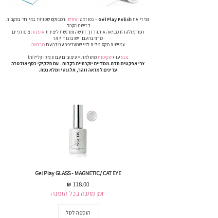
הכירי את
Gel Play Polish
– בפורמט
החדש
והמבוקש שפותח במיוחד בעקבות
דרישת הקהל.
הפורמולה
הזו מביאה איתה דרך חדשה ומרגשת ליצירת
אומנות
ציפורניים
מרהיבה עם יישום נוח יותר
וגמישות מקסימלית למי שמעדיפה עבודה עם
מברשת
.
צבע
עז +
שקיפות
מושלמת = עיצובים עם
עומק
וקלילות!
צרי אפקטים
תלת-ממדיים
יוקרתיים
בקלות -
עם
חלקיקי כסף
אולטרה
עדינים
למראה
זוהר, אלגנטי
ומלא נפח.
Gel Play GLASS - MAGNETIC/ CAT EYE
מחיר
יומן מתנה בכל הזמנה
הוספה לסל