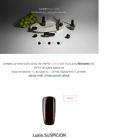
גווני
Nocturne
נעים בין צל לבין
תשוקה
. שלישייה של גוונים
כמעט־שחורים,
החושפים
את עומקם בשקט של הלילה.
חושניים, דרמטיים וקצת אפלים — כל צבע הוא
סוד
שלוחש את עצמו:
לעולם לא מובן מאליו, תמיד מורגש.
NEW
Luxio SUSPICION