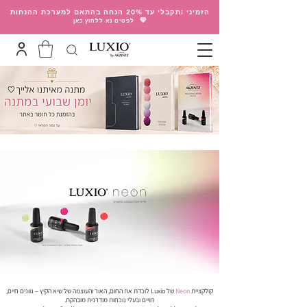
הזמיני ותקבלי עד 20% הנחה בהתאם למערכת ההנחות
💛
לפטים נא ללחוץ כאן
קולקציית
Neon
של Luxio לוכדת את החום, האור והעוצמה של שיא הקיץ – גוונים חיים,
רוויים ובעלי נוכחות מודרנית מובהקת.