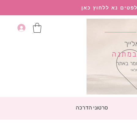
פטים נא ללחוץ כאן
לייך
 במתנה
מר באתר
לאי
סרטוני הדרכה