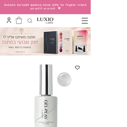
הזמיני ותקבלי עד 20% הנחה בהתאם למערכת ההנחות
💛
לפטים נא ללחוץ כאן