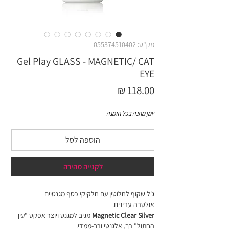
מק"ט: 055374510402
Gel Play GLASS - MAGNETIC/ CAT
EYE
מחיר
יומן מתנה בכל הזמנה
הוספה לסל
לקנייה מהירה
ג'ל שקוף לחלוטין עם חלקיקי כסף מגנטיים
אולטרה-עדינים.
Magnetic Clear Silver
מגיב למגנט ויוצר אפקט "עין
החתול" רך, אלגנטי ורב-ממדי.