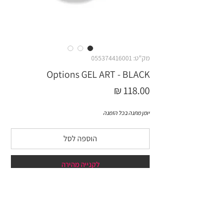
מק"ט: 055374416001
Options GEL ART - BLACK
מחיר
יומן מתנה בכל הזמנה
הוספה לסל
לקנייה מהירה
ג'ל בעל סמיכות בינונית עשיר בפיגמנט.
מושלם לפרנץ', ציורים או כיסוי מלא של ציפורן רק
בשכבה אחת