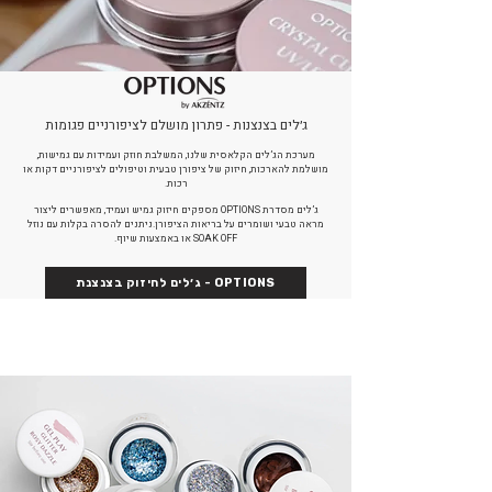
ג׳לים בצנצנות - פתרון מושלם לציפורניים פגומות
מערכת הג’לים הקלאסית שלנו, המשלבת חוזק ועמידות עם גמישות,
מושלמת להארכות, חיזוק של ציפורן טבעית וטיפולים לציפורניים דקות או
רכות.
ג’לים מסדרת OPTIONS מספקים חיזוק גמיש ועמיד, מאפשרים ליצור
מראה טבעי ושומרים על בריאות הציפורן.ניתנים להסרה בקלות עם נוזל
SOAK OFF או באמצעות שיוף.
ג׳לים לחיזוק בצנצנת - OPTIONS