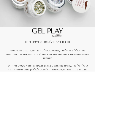
סדרת ג׳לים לאומנות ציפורניים
סדרת ג’לים לנייל ארט, המשלבת שליטה גבוהה, פיגמנט אינטנסיבי
ואפשרויות עיצוב בלתי מוגבלות. מתאימה לכיסוי מלא, ציור ידני ואפקטים
מיוחדים.
כוללת גליטרים, ג׳לים עם נצנצים במגוון צבעים וצורות, אפקטים מיוחדים
ואבקות פנינה אגדיות, המאפשרות להעניק לכל גוון עומק וגימור ייחודי.
GEL PLAY