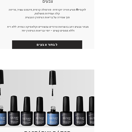
צבעים
לוקסיו® מציע חוויה יוקרתית - פורמולה קרמית, פיגמנט עשיר, מריחה
קלה ועמידות מושלמת,
תוך שמירה על בריאות הציפורן הטבעית.
מבחר צבעים רחב בהשראת טרנדים עכשוויים וקלאסיקה נצחית. ללא ריח
וללא ממסים קשים – יופי ובריאות הציפורן יחד.
לבחור צבעים