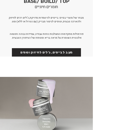
BASE/ BUILD/ TOP
חומרים חיוניים
מבחר של מוצרי בסיס: בייסים להיצמדות מדויקת, ג’לים רכים לחיזוק
ולהארכה טבעית, וטופים לגימור מבריק (עם נטרול או ללא) ומט.
פורמולות מתקדמות המשלבות נוחות עבודה, עמידות גבוהה ותוצאה
אלגנטית השומרת על מראה בריא ומטופח של הציפורן הטבעית.
מעב לבייסים, ג׳לים לחיזוק וטופים