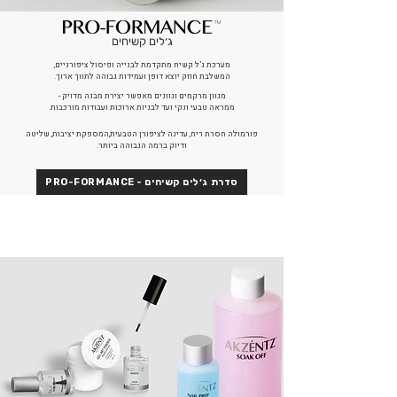
ג׳לים קשיחים
מערכת ג’ל קשיח מתקדמת לבנייה ופיסול ציפורניים,
המשלבת חוזק יוצא דופן ועמידות גבוהה לתווך ארוך.
מגוון מרקמים וגוונים מאפשר יצירת מבנה מדויק -
ממראה טבעי ונקי ועד לבניות ארוכות ועבודות מורכבות.
פורמולה חסרת ריח, עדינה לציפורן הטבעית,המספקת יציבות, שליטה
ודיוק ברמה הגבוהה ביותר.
PRO-FORMANCE - סדרת ג׳לים קשיחים