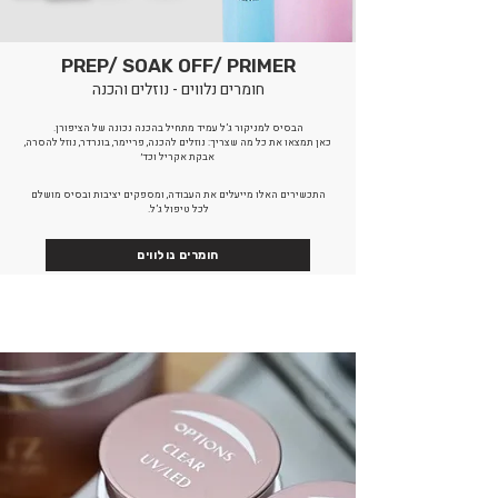
PREP/ SOAK OFF/ PRIMER
חומרים נלווים - נוזלים והכנה
הבסיס למניקור ג’ל עמיד מתחיל בהכנה נכונה של הציפורן.
כאן תמצאו את כל מה שצריך: נוזלים להכנה, פריימר, בונרדר, נוזל להסרה,
אבקת אקריל וכד׳
התכשירים האלו מייעלים את העבודה, ומספקים יציבות ובסיס מושלם
לכל טיפול ג’ל.
חומרים נולווים