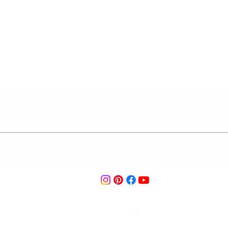
הצבע המדוייק*