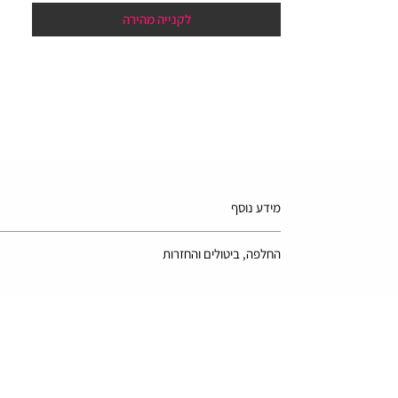
לקנייה מהירה
מידע נוסף
*בשל ההבדל בין מסכים שונים, התמונה עשויה שלא לשקף את 
החלפה, ביטולים והחזרות
ניתן להחזיר או להחליף את המוצר תוך 14 ימים מיום קבלת המשלוח רק בתנאי שהמוצר ארוז באריזתו המקורית הרמטית המעידה על כך שהמוצר לא נפתח ולא נעשה בו שימוש.
למידע מלא יש לעיין במדיניות האתר -
ביטול עסקה והחזרות
על החברה
discounts הנחות
חדש באתר