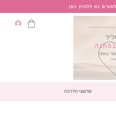
פטים נא ללחוץ כאן
לייך
 במתנה
מר באתר
לאי
סרטוני הדרכה