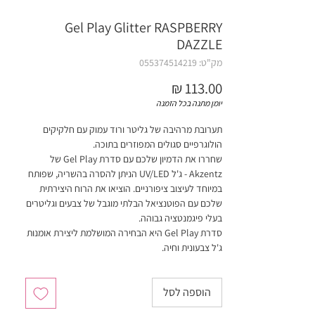
Gel Play Glitter RASPBERRY
DAZZLE
מק"ט: 055374514219
מחיר
יומן מתנה בכל הזמנה
תערובת מרהיבה של גליטר ורוד עמוק עם חלקיקים
הולוגרפיים סגולים המפוזרים בתוכה.
שחררו את הדמיון שלכם עם סדרת Gel Play של
Akzentz - ג'ל UV/LED הניתן להסרה בהשריה, שפותח
במיוחד לעיצוב ציפורניים. הוציאו את הרוח היצירתית
שלכם עם הפוטנציאל הבלתי מוגבל של צבעים וגליטרים
בעלי פיגמנטציה גבוהה.
סדרת Gel Play היא הבחירה המושלמת ליצירת אומנות
ג'ל צבעונית וחיה.
4 גרם
הוספה לסל