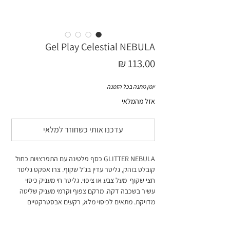
Gel Play Celestial NEBULA
מחיר
יומן מתנה בכל הזמנה
אזל מהמלאי
עדכנו אותי כשחוזר למלאי
GLITTER NEBULA כסף פלטינה עם התפרצויות כחול
קובלט בוהק, גליטר עדין בג'ל שקוף. צרו אפקט גליטר
חצי שקוף מעל צבע או ציפוי. גליטר חי מעניק כיסוי
עשיר בשכבה דקה. מרקם צפוף וקרמי מעניק שליטה
מדויקת. מתאים לכיסוי מלא, רקעים אבסטרקטיים
ועיצובים מורכבים. תואם לכל הג'לים של Akzentz.
4 גרם