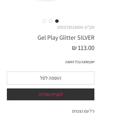
מק"ט: 055374514004
Gel Play Glitter SILVER
מחיר
יומן מתנה בכל הזמנה
הוספה לסל
לקנייה מהירה
ג'ל עם נצנצים
4 גרם
מידע נוסף