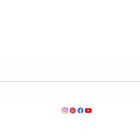
הצבע המדוייק*