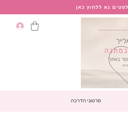
פטים נא ללחוץ כאן
לייך
 במתנה
מר באתר
לאי
סרטוני הדרכה