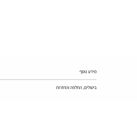
מידע נוסף
*בשל ההבדל בין מסכים שונים, התמונה עשויה שלא לשקף את 
ביטולים, החלפה והחזרות
ניתן להחזיר או להחליף את המוצר תוך 14 ימים מיום קבלת המשלוח רק בתנאי שהמוצר ארוז באריזתו המקורית הרמטית המעידה על כך שהמוצר לא נפתח ולא נעשה בו שימוש.
למידע מלא יש לעיין במדיניות האתר -
ביטול עסקה והחזרות
על החברה
discounts הנחות
חדש באתר