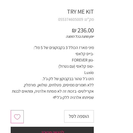
TRY ME KIT
מק"ט: 055374605009
מחיר
יומן מתנה בכל הזמנה
מיני מארז הכולל 3 בקבוקונים של 5 מל':
-בייס קלאסי
-גוון FOREVER
-טופ קלאסי (עם נטרול)
Luxio
הינו ג'ל טהור בבקבוקון של לק-ג'ל.
ללא חומרים ממיסים, פטלתים, טולואן, פורמלין,
אקרילטים- בזכות זה לא מפתח אלרגיה, ומתאים לבנות
שפיתחו אלרגיה ללק-ג'ל🌱
לא נוסה על בעלי חיים ❌
✔️ללא ריח, עשיר בפיגמנט יוקרתי, נמרח בקלות ללא
הוספה לסל
פסים (מתיישר לבד) או זליגות ב 2 שכבות
חובה לערבב צבעים עם ספטולה
(כלי ממתכת רחב בקצה) לפני שימוש ראשון!
לקנייה מהירה