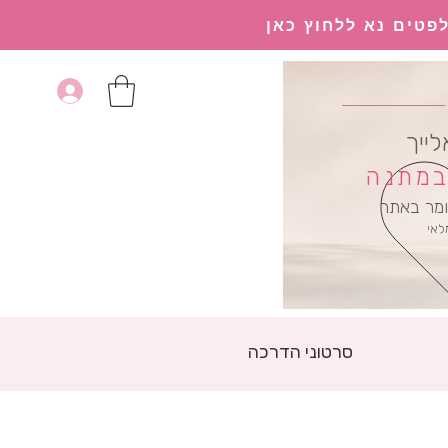
פטים נא ללחוץ כאן
לייך
 במתנה
מר באתר
לאי
סרטוני הדרכה