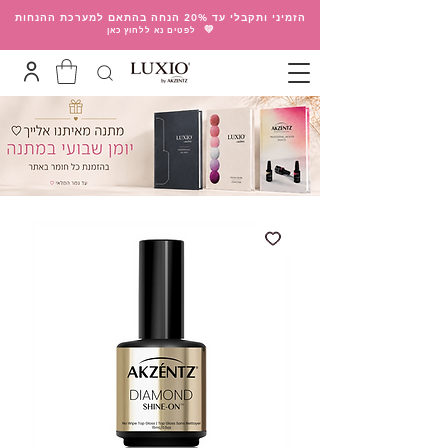
הזמיני ותקבלי עד 20% הנחה בהתאם למערכת ההנחות
💛
לפטים נא ללחוץ כאן