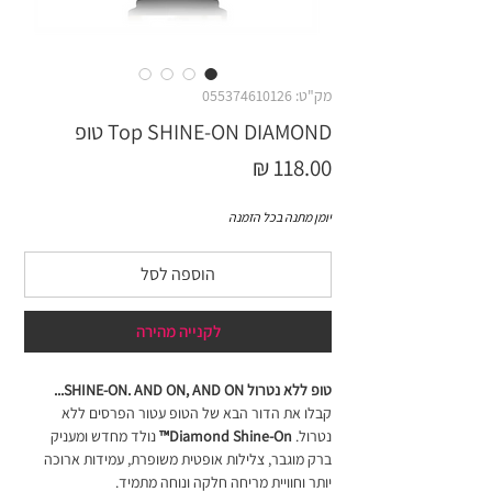
מק"ט: 055374610126
Top SHINE-ON DIAMOND טופ
מחיר
יומן מתנה בכל הזמנה
הוספה לסל
לקנייה מהירה
טופ ללא נטרול SHINE-ON. AND ON, AND ON...
קבלו את הדור הבא של הטופ עטור הפרסים ללא
נטרול.
Diamond Shine-On™
נולד מחדש ומעניק
ברק מוגבר, צלילות אופטית משופרת, עמידות ארוכה
יותר וחוויית מריחה חלקה ונוחה מתמיד.