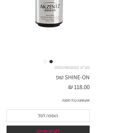
מק"ט: 055374610102
SHINE-ON טופ
מחיר
יומן מתנה בכל הזמנה
הוספה לסל
לקנייה מהירה