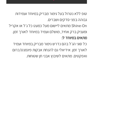
טופ ללא נטרול בעל גימור מבריק במיוחד ועמידות
גבוהה בפני סדקים ושברים.
Shine-On מתאים ליישום מעל כמעט כל ג׳ל או אקריל
ומעניק ברק אחיד, מושלם ועמיד במיוחד לאורך זמן.
מתאים במיוחד ל:
כל סוגי הג׳ל בהם נדרש גימור מבריק במיוחד ועמיד
לאורך זמן. אידיאלי גם להנחת אבקות פיגמנט/כרום
ואפקטים. מתאים לשיבוץ אבני חן שטוחות.
לא יתאים לשיטת ההסרה בהמסה - אלא אם כן הטופ
הוסר חלקית על ידי שיוף לפני כן.
יתרונות
מרקם דליל ונוח לעבודה
מידע נוסף
מתיישר באופן עצמאי
מתאים לעבודה עם אבקות
בשל ההבדלים בין מסכים שונים, התמונה עשויה שלא
תואם לכל ג׳לי Akzéntz
מדיניות החלפה, ביטולים והחזרות
לשקף את הצבע המדויק.
פורמולת ג׳ל קשיח
החלפת גוון אינה אפשרית, למעט במקרה של מוצר
אינו מתכווץ
הוראות שימוש
פגום. לפרטים נוספים, ראו את
מדיניות ההחלפה
.
אינו מצהיב או משנה גוון