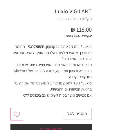
Luxio VIGILANT
מק"ט: 055374601681
מחיר
יומן מתנה בכל הזמנה
Luxio® - זה ג׳ל טהור בבקבוקון,
היפואלרגני
- החומר
פותח כך שהסיכוי לפתח אלרגיה שואף לאפס, ומתאים
לרוב סוגי האלרגיות
*
.
מיוצר מהחומרים הגולמיים האיכותיים ביותר שמקורם
באירופה ובצפון אמריקה, במפעל הייצור של Akzéntz
בוונקובר, קנדה.
Luxio® נועד לספק מניקור ג'ל מושלם תוך שמירה על
בריאות הציפורניים הטבעיות.
אנו מציעים מוצר בטוח לשימוש עם ביצועים ללא
פשרות.
הוספה לסל
חובה לערבב צבעים עם ספטולה (כלי ממתכת רחב
בקצה) לפני שימוש ראשון!
לקנייה מהירה