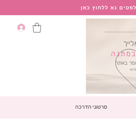
פטים נא ללחוץ כאן
לייך
 במתנה
מר באתר
לאי
סרטוני הדרכה