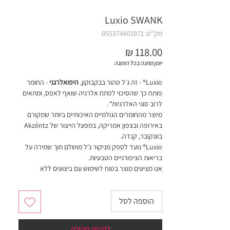
Luxio SWANK
מק"ט: 055374601971
מחיר
יומן מתנה בכל הזמנה
Luxio® - זה ג׳ל טהור בבקבוקון,
היפואלרגני
- החומר
פותח כך שהסיכוי לפתח אלרגיה שואף לאפס, ומתאים
לרוב סוגי האלרגיות
*
.
מיוצר מהחומרים הגולמיים האיכותיים ביותר שמקורם
באירופה ובצפון אמריקה, במפעל הייצור של Akzéntz
בוונקובר, קנדה.
Luxio® נועד לספק מניקור ג'ל מושלם תוך שמירה על
בריאות הציפורניים הטבעיות.
אנו מציעים מוצר בטוח לשימוש עם ביצועים ללא
פשרות.
הוספה לסל
חובה לערבב צבעים עם ספטולה (כלי ממתכת רחב
בקצה) לפני שימוש ראשון!
לקנייה מהירה