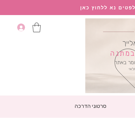
פטים נא ללחוץ כאן
לייך
 במתנה
מר באתר
לאי
סרטוני הדרכה