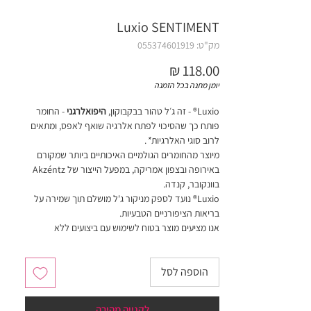
Luxio SENTIMENT
מק"ט: 055374601919
מחיר
יומן מתנה בכל הזמנה
Luxio® - זה ג׳ל טהור בבקבוקון,
היפואלרגני
- החומר
פותח כך שהסיכוי לפתח אלרגיה שואף לאפס, ומתאים
לרוב סוגי האלרגיות
*
.
מיוצר מהחומרים הגולמיים האיכותיים ביותר שמקורם
באירופה ובצפון אמריקה, במפעל הייצור של Akzéntz
בוונקובר, קנדה.
Luxio® נועד לספק מניקור ג'ל מושלם תוך שמירה על
בריאות הציפורניים הטבעיות.
אנו מציעים מוצר בטוח לשימוש עם ביצועים ללא
פשרות.
הוספה לסל
חובה לערבב צבעים עם ספטולה (כלי ממתכת רחב
בקצה) לפני שימוש ראשון!
לקנייה מהירה