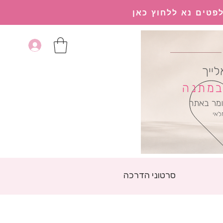
פטים נא ללחוץ כאן
לייך
 במתנה
מר באתר
לאי
סרטוני הדרכה