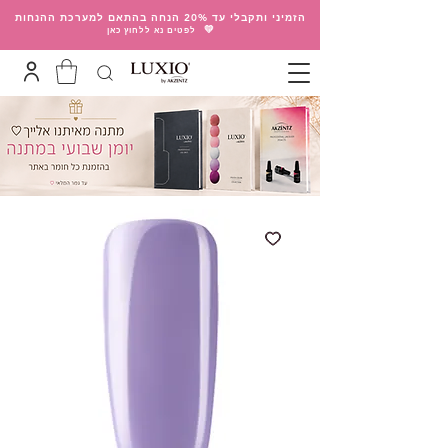
הזמיני ותקבלי עד 20% הנחה בהתאם למערכת ההנחות
💛
לפטים נא ללחוץ כאן