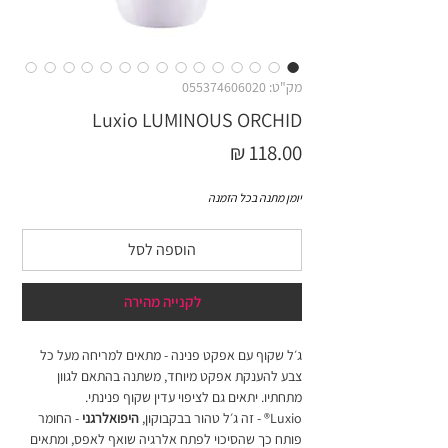
מק"ט: 055374606020
Luxio LUMINOUS ORCHID
מחיר
יומן מתנה בכל הזמנה
הוספה לסל
לקנייה מהירה
ג׳ל שקוף עם אפקט פנינה - מתאים למריחה מעל כל
צבע להענקת אפקט מיוחד, משתנה בהתאם לגוון
מתחתיו. יתאים גם לציפוי עדין שקוף פנינתי.
Luxio® - זה ג׳ל טהור בבקבוקון,
היפואלרגני
- החומר
פותח כך שהסיכוי לפתח אלרגיה שואף לאפס, ומתאים