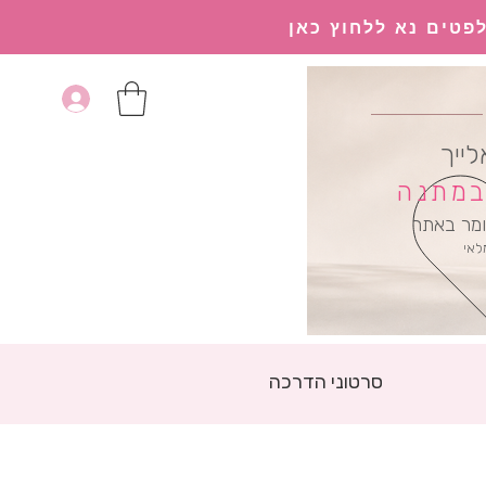
פטים נא ללחוץ כאן
לייך
 במתנה
מר באתר
לאי
סרטוני הדרכה