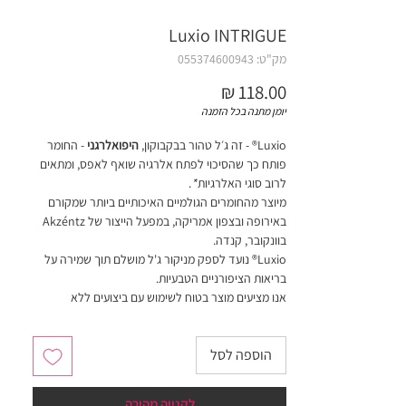
Luxio INTRIGUE
מק"ט: 055374600943
מחיר
יומן מתנה בכל הזמנה
Luxio® - זה ג׳ל טהור בבקבוקון,
היפואלרגני
- החומר
פותח כך שהסיכוי לפתח אלרגיה שואף לאפס, ומתאים
לרוב סוגי האלרגיות
*
.
מיוצר מהחומרים הגולמיים האיכותיים ביותר שמקורם
באירופה ובצפון אמריקה, במפעל הייצור של Akzéntz
בוונקובר, קנדה.
Luxio® נועד לספק מניקור ג'ל מושלם תוך שמירה על
בריאות הציפורניים הטבעיות.
אנו מציעים מוצר בטוח לשימוש עם ביצועים ללא
פשרות.
הוספה לסל
חובה לערבב צבעים עם ספטולה (כלי ממתכת רחב
בקצה) לפני שימוש ראשון!
לקנייה מהירה