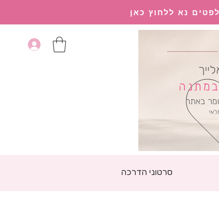
פטים נא ללחוץ כאן
לייך
 במתנה
מר באתר
לאי
סרטוני הדרכה