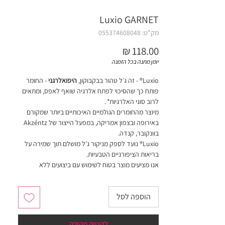
Luxio GARNET
מק"ט: 055374608048
מחיר
יומן מתנה בכל הזמנה
Luxio® - זה ג׳ל טהור בבקבוקון,
היפואלרגני
- החומר
פותח כך שהסיכוי לפתח אלרגיה שואף לאפס, ומתאים
לרוב סוגי האלרגיות
*
.
מיוצר מהחומרים הגולמיים האיכותיים ביותר שמקורם
באירופה ובצפון אמריקה, במפעל הייצור של Akzéntz
בוונקובר, קנדה.
Luxio® נועד לספק מניקור ג'ל מושלם תוך שמירה על
בריאות הציפורניים הטבעיות.
אנו מציעים מוצר בטוח לשימוש עם ביצועים ללא
פשרות.
הוספה לסל
חובה לערבב צבעים עם ספטולה (כלי ממתכת רחב
בקצה) לפני שימוש ראשון!
לקנייה מהירה