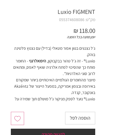
Luxio FIGMENT
מק"ט: 055374608086
מחיר
יומן מתנה בכל הזמנה
ג׳ל נצנצים בגוון אפור מטאלי (בדיל) עם נצנוץ פלטינה
בוהק.
Luxio® - זה ג׳ל טהור בבקבוקון,
היפואלרגני
- החומר
פותח כך שהסיכוי לפתח אלרגיה שואף לאפס, ומתאים
לרוב סוגי האלרגיות
*
.
מיוצר מהחומרים הגולמיים האיכותיים ביותר שמקורם
באירופה ובצפון אמריקה, במפעל הייצור של Akzéntz
בוונקובר, קנדה.
Luxio® נועד לספק מניקור ג'ל מושלם תוך שמירה על
בריאות הציפורניים הטבעיות.
אנו מציעים מוצר בטוח לשימוש עם ביצועים ללא
הוספה לסל
פשרות.
חובה לערבב צבעים עם ספטולה (כלי ממתכת רחב
לקנייה מהירה