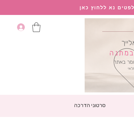
פטים נא ללחוץ כאן
לייך
 במתנה
מר באתר
לאי
סרטוני הדרכה