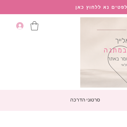
פטים נא ללחוץ כאן
לייך
 במתנה
מר באתר
לאי
סרטוני הדרכה