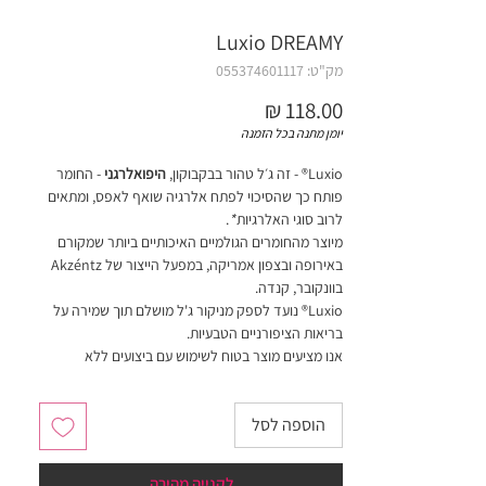
Luxio DREAMY
מק"ט: 055374601117
מחיר
יומן מתנה בכל הזמנה
Luxio® - זה ג׳ל טהור בבקבוקון,
היפואלרגני
- החומר
פותח כך שהסיכוי לפתח אלרגיה שואף לאפס, ומתאים
לרוב סוגי האלרגיות
*
.
מיוצר מהחומרים הגולמיים האיכותיים ביותר שמקורם
באירופה ובצפון אמריקה, במפעל הייצור של Akzéntz
בוונקובר, קנדה.
Luxio® נועד לספק מניקור ג'ל מושלם תוך שמירה על
בריאות הציפורניים הטבעיות.
אנו מציעים מוצר בטוח לשימוש עם ביצועים ללא
פשרות.
הוספה לסל
חובה לערבב צבעים עם ספטולה (כלי ממתכת רחב
בקצה) לפני שימוש ראשון!
לקנייה מהירה