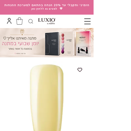
הזמיני ותקבלי עד 20% הנחה בהתאם למערכת ההנחות
💛
לפטים נא ללחוץ כאן