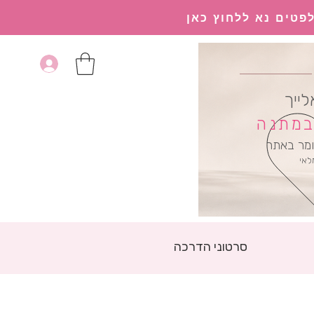
פטים נא ללחוץ כאן
לייך
 במתנה
מר באתר
לאי
סרטוני הדרכה