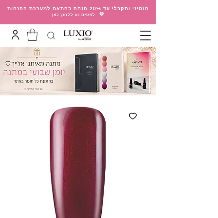
הזמיני ותקבלי עד 20% הנחה בהתאם למערכת ההנחות
💛
לפטים נא ללחוץ כאן