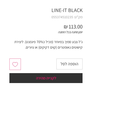
LINE-IT BLACK
מק"ט: 055374510235
מחיר
יומן מתנה בכל הזמנה
ג'ל-צבע סמיך במיוחד (מכיל כ70% פיגמנט). ליצירת
קישוטים גאומטרים (קוים דקיקים) או ציורים.
הוספה לסל
לקנייה מהירה