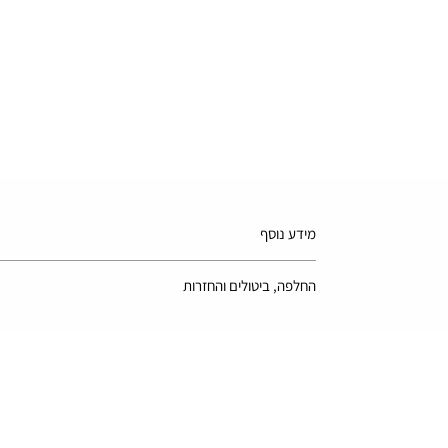
מידע נוסף
*בשל ההבדל בין מסכים שונים, התמונה עשויה שלא לשקף את 
החלפה, ביטולים והחזרות
ניתן להחזיר או להחליף את המוצר תוך 14 ימים מיום קבלת המשלוח רק בתנאי שהמוצר ארוז באריזתו המקורית הרמטית המעידה על כך שהמוצר לא נפתח ולא נעשה בו שימוש.
למידע מלא יש לעיין במדיניות האתר -
ביטול עסקה והחזרות
על החברה
discounts הנחות
חדש באתר