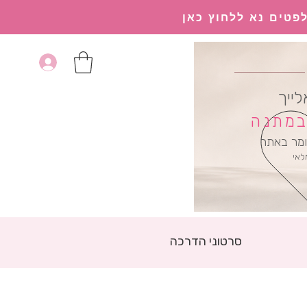
פטים נא ללחוץ כאן
לייך
 במתנה
מר באתר
לאי
סרטוני הדרכה