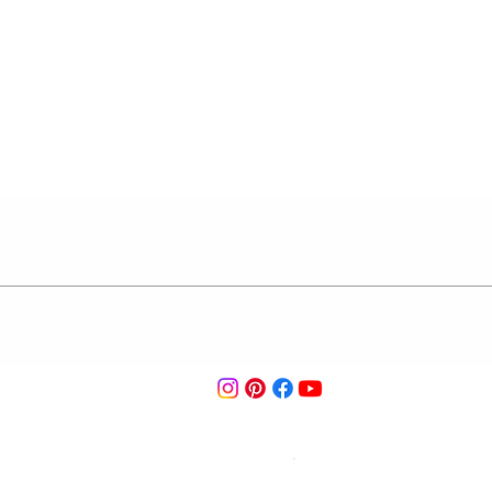
הצבע המדוייק*