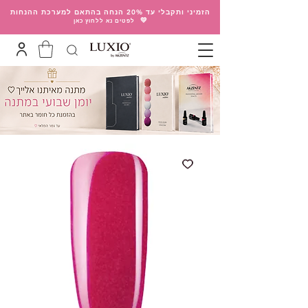
הזמיני ותקבלי עד 20% הנחה בהתאם למערכת ההנחות
💛
לפטים נא ללחוץ כאן