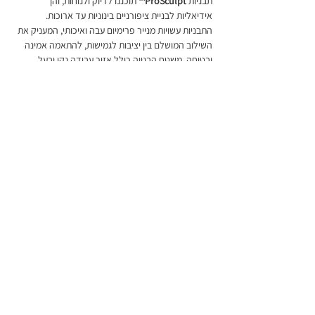
תבניות
ProSculpt™
תוכננו לדיוק ולנוחות, והן
אידיאליות לבניית ציפורניים בינוניות עד ארוכות.
התבניות עשויות מנייר פרימיום עבה ואיכותי, המעניק את
השילוב המושלם בין יציבות לגמישות, להתאמה אמינה
ובטוחה. משטח הבנייה כולל אזור עבודה נקי ובעל
ניגודיות גבוהה עם קווי הדרכה מעודנים – שעוצבו
בפשטות מכוונת כדי למנוע עומס ויזואלי ולאפשר עיצוב
קל ונוח. סגירה בקו ישר מבטיחה יישור אינטואיטיבי,
ההופך את יישום התבניות למהיר ועקבי יותר עבור
המצקועית.
300 תבניות בגליל
מאפיינים
הדבקה חזקה
ביטולים, החלפה והחזרות
קווי הדרכה ברורים ובולטים
יציבות עם גמישות
ניתן להחזיר או להחליף את המוצר תוך 14 ימים
התאמה יציבה ובטוחה
מיום קבלת המשלוח רק בתנאי שהמוצר ארוז
מידות
באריזתו המקורית הרמטית המעידה על כך
© Copyright™
ורך כולל: ‎70 מ״מ
שהמוצר לא נפתח ולא נעשה בו שימוש.
רוחב כולל: ‎65 מ״מ
אורך אזור הבנייה: ‎33 מ״מ
למידע מלא יש לעיין במדיניות האתר -
ביטול עסקה
רוחב אזור הבנייה: ‎28 מ״מ
והחזרות