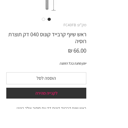
מק"ט: FC40FB
ראש שיוף קרבייד קונוס 040 דק תוצרת
רוסיה
מחיר
יומן מתנה בכל הזמנה
הוספה לסל
לקנייה מהירה
ראש שיוף קרבייד קונוס דק עם חיתוך צולב בינוני.
משמשת ל:
• הסרת שכבה דקה של חומר מלאכותי (ג׳ל-לק וג׳ל)
• שיוף חומר מלאכותי צפוף (אקריל)