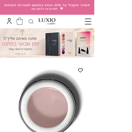
הזמיני ותקבלי עד 20% הנחה בהתאם למערכת ההנחות
💛
לפטים נא ללחוץ כאן